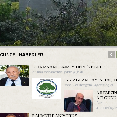
GÜNCEL HABERLER
ALİ RIZA AMCAMIZ İYİDERE´YE GELDİ
Ali Rıza Mete amcamız İyidere´ye geldi.
İNSTAGRAM SAYFASI AÇIL
Mete Ailesi İnstagram Sayfamız Açıldı
AİLEMİZİ
ACI GÜNÜ
Adem M
amcamızı kaybet
RAHMETLE ANIYORUZ