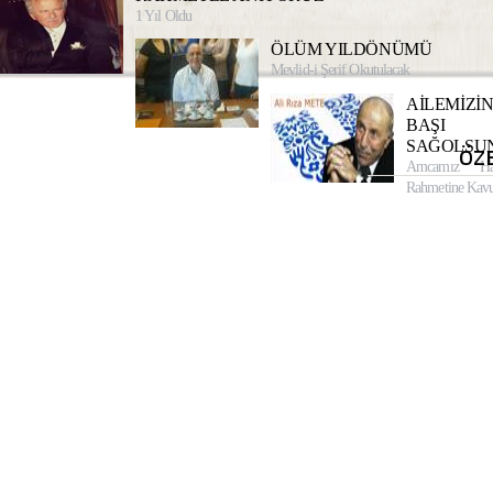
1 Yıl Oldu
ÖLÜM YILDÖNÜMÜ
Mevlid-i Şerif Okutulacak
AİLEMİZİ
BAŞI
SAĞOLSU
ÖZ
Amcamız Ha
Rahmetine Kavu