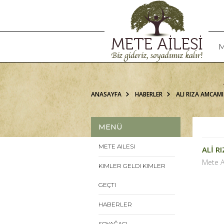
M
ANASAYFA
HABERLER
ALI RIZA AMCAMI
MENÜ
METE AILESI
ALİ R
Mete A
KIMLER GELDI KIMLER
GEÇTI
HABERLER
SOYAĞACI