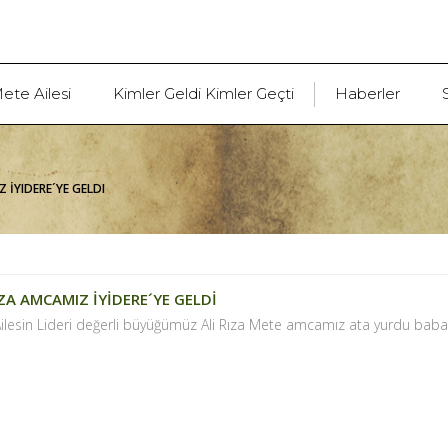
ete Ailesi
Kimler Geldi Kimler Geçti
Haberler
Z İYIDERE´YE GELDI
IZA AMCAMIZ İYİDERE´YE GELDİ
ilesin Lideri değerli büyüğümüz Ali Rıza Mete amcamız ata yurdu baba oc