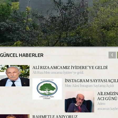
GÜNCEL HABERLER
ALİ RIZA AMCAMIZ İYİDERE´YE GELDİ
Ali Rıza Mete amcamız İyidere´ye geldi.
İNSTAGRAM SAYFASI AÇIL
Mete Ailesi İnstagram Sayfamız Açıldı
AİLEMİZİ
ACI GÜNÜ
Adem M
amcamızı kaybet
RAHMETLE ANIYORUZ