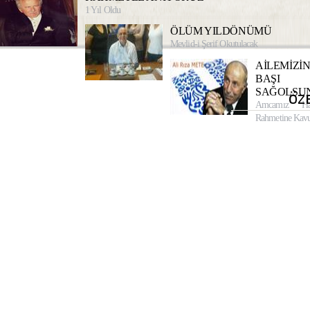
1 Yıl Oldu
ÖLÜM YILDÖNÜMÜ
Mevlid-i Şerif Okutulacak
AİLEMİZİ
BAŞI
SAĞOLSU
ÖZ
Amcamız Ha
Rahmetine Kavu