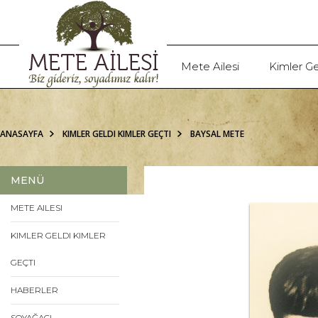
Mete Ailesi
Kimler Ge
ANASAYFA
KIMLER GELDI KIMLER GEÇTI
BAYSAL METE
MENÜ
METE AILESI
KIMLER GELDI KIMLER
GEÇTI
HABERLER
SOYAĞACI