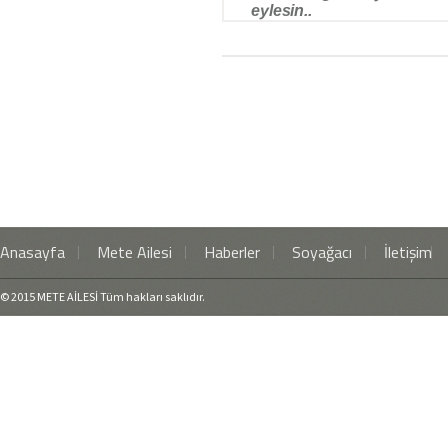
eylesin..
Anasayfa
Mete Ailesi
Haberler
Soyağacı
İletişim
© 2015 METE AİLESİ Tüm hakları saklıdır.